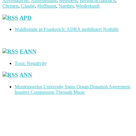
Adventkirche
,
Auferstehung
,
Bensberg
,
BergischGladbach
,
Christen
,
Glaube
,
Hoffnung
,
Naether
,
Wiederkunft
Footer
APD
Waldbrände in Frankreich: ADRA mobilisiert Nothilfe
EANN
Toxic Negativity
ANN
Montemorelos University Signs Organ Donation Agreement,
Inspires Compassion Through Music