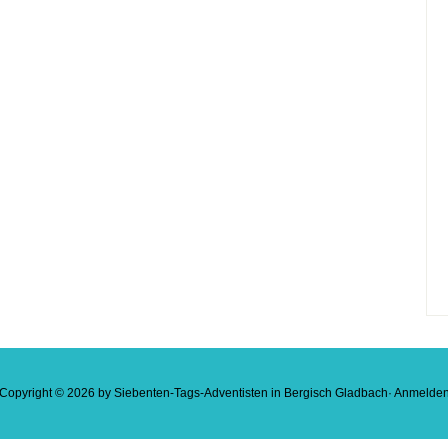
Copyright © 2026 by
Siebenten-Tags-Adventisten in Bergisch Gladbach
·
Anmelde