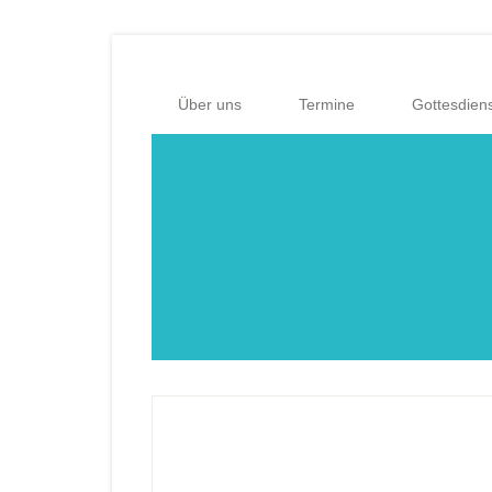
Zum
Zur
Inhalt
Fußzeile
springen
springen
Über uns
Termine
Gottesdien