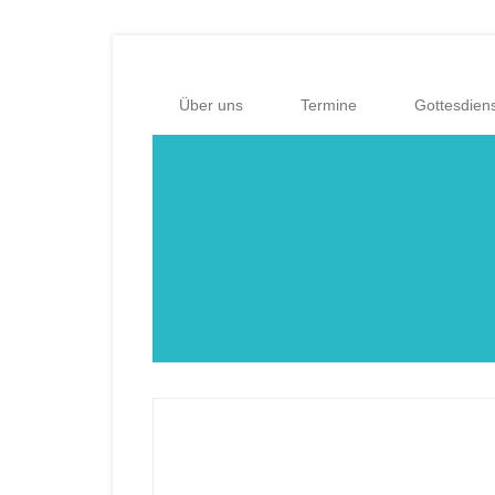
Zum
Zur
Inhalt
Fußzeile
springen
springen
Über uns
Termine
Gottesdien