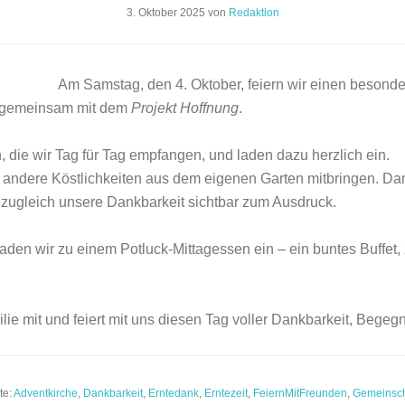
3. Oktober 2025
von
Redaktion
Am Samstag, den 4. Oktober, feiern wir einen beson
– gemeinsam mit dem
Projekt Hoffnung
.
 die wir Tag für Tag empfangen, und laden dazu herzlich ein.
ndere Köstlichkeiten aus dem eigenen Garten mitbringen. Damit 
zugleich unsere Dankbarkeit sichtbar zum Ausdruck.
aden wir zu einem Potluck-Mittagessen ein – ein buntes Buffet,
ie mit und feiert mit uns diesen Tag voller Dankbarkeit, Bege
te:
Adventkirche
,
Dankbarkeit
,
Erntedank
,
Erntezeit
,
FeiernMitFreunden
,
Gemeinsch