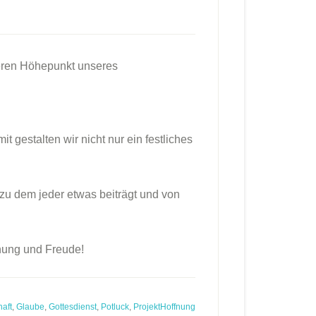
deren Höhepunkt unseres
gestalten wir nicht nur ein festliches
 zu dem jeder etwas beiträgt und von
gnung und Freude!
aft
,
Glaube
,
Gottesdienst
,
Potluck
,
ProjektHoffnung