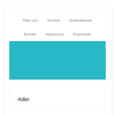
Zum
Zur
Inhalt
Fußzeile
springen
springen
Über uns
Termine
Gottesdienste
Kontakt
Impressum
Downloads
Adler