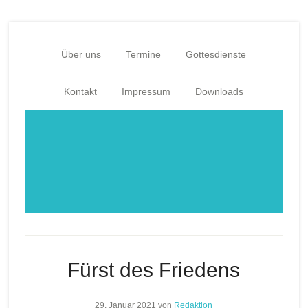
Zum
Zur
Inhalt
Fußzeile
springen
springen
Über uns
Termine
Gottesdienste
Kontakt
Impressum
Downloads
Fürst des Friedens
29. Januar 2021
von
Redaktion