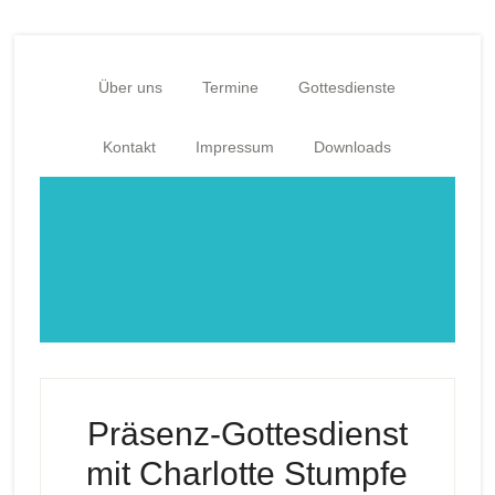
Zum
Zur
Inhalt
Fußzeile
springen
springen
Über uns
Termine
Gottesdienste
Kontakt
Impressum
Downloads
Präsenz-Gottesdienst
mit Charlotte Stumpfe