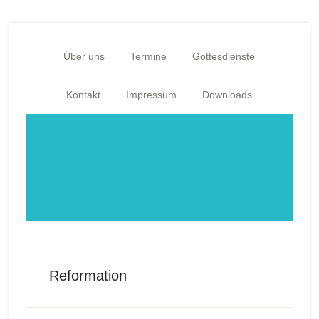
Zum
Zur
Inhalt
Fußzeile
springen
springen
Über uns
Termine
Gottesdienste
Kontakt
Impressum
Downloads
Reformation