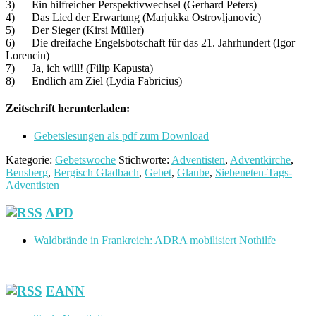
3) Ein hilfreicher Perspektivwechsel (Gerhard Peters)
4) Das Lied der Erwartung (Marjukka Ostrovljanovic)
5) Der Sieger (Kirsi Müller)
6) Die dreifache Engelsbotschaft für das 21. Jahrhundert (Igor
Lorencin)
7) Ja, ich will! (Filip Kapusta)
8) Endlich am Ziel (Lydia Fabricius)
Zeitschrift herunterladen:
Gebetslesungen als pdf zum Download
Kategorie:
Gebetswoche
Stichworte:
Adventisten
,
Adventkirche
,
Bensberg
,
Bergisch Gladbach
,
Gebet
,
Glaube
,
Siebeneten-Tags-
Adventisten
Footer
APD
Waldbrände in Frankreich: ADRA mobilisiert Nothilfe
EANN